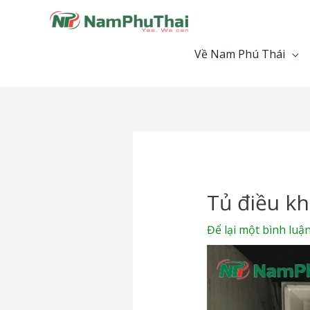
Nhảy
tới
nội
Về Nam Phú Thái
dung
Điều
hướng
bài
viết
Tủ điều kh
Để lại một bình luậ