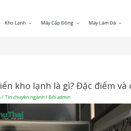
Kho Lạnh
Máy Cấp Đông
Máy Làm Đá
iển kho lạnh là gì? Đặc điểm và
n
/
Tin chuyên ngành
/ Bởi
admin