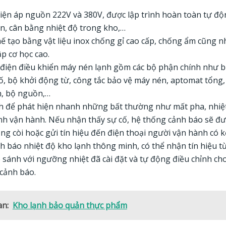
iện áp nguồn 222V và 380V, được lập trình hoàn toàn tự độ
n, cân bằng nhiệt độ trong kho,…
ế tạo bằng vật liệu inox chống gỉ cao cấp, chống ẩm cũng n
ập cơ học cao.
 điện điều khiển máy nén lạnh gồm các bộ phận chính như b
số, bộ khởi động từ, công tắc bảo vệ máy nén, aptomat tổng
n, bộ nguồn,…
nh để phát hiện nhanh những bất thường như mất pha, nhi
nh vận hành. Nếu nhận thấy sự cố, hệ thống cảnh báo sẽ đư
g còi hoặc gửi tín hiệu đến điện thoại người vận hành có 
 báo nhiệt độ kho lạnh thông minh, có thể nhận tín hiệu từ
 sánh với ngưỡng nhiệt đã cài đặt và tự động điều chỉnh c
 cảnh báo.
an:
Kho lạnh bảo quản thực phẩm