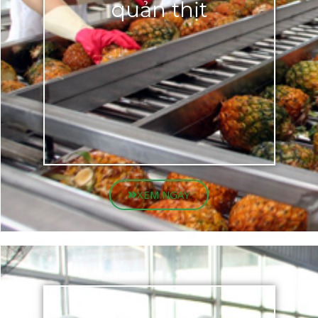
quản thịt
XEM NGAY