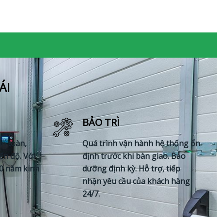
ÁI
BẢO TRÌ
an toàn,
Quá trình vận hành hệ thống ổn
ến độ. Với
định trước khi bàn giao. Bảo
10 năm kinh
dưỡng định kỳ. Hỗ trợ, tiếp
nhận yêu cầu của khách hàng
24/7.