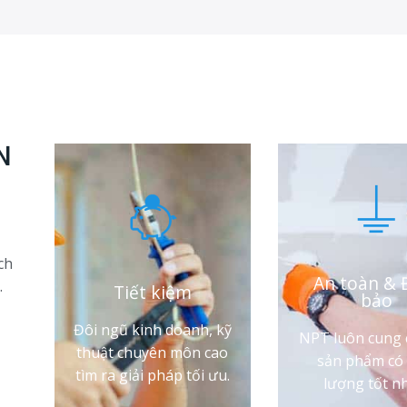
N
ch
An toàn &
.
Tiết kiệm
bảo
Đôi ngũ kinh doanh, kỹ
NPT luôn cung 
thuật chuyên môn cao
sản phẩm có 
tìm ra giải pháp tối ưu.
lượng tốt nh