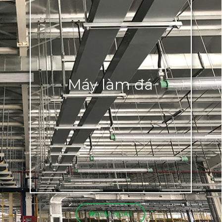
Máy làm đá
XEM NGAY