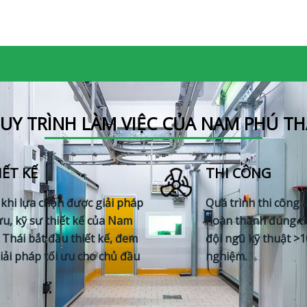
UY TRÌNH LÀM VIỆC CỦA NAM PHÚ TH
IẾT KẾ
THI CÔNG
 khi lựa chọn được giải pháp
Quá trình thi công 
ưu, kỹ sư thiết kế của Nam
hoàn thành đúng ti
 Thái bắt đầu thiết kế, đem
đội ngũ kỹ thuật >
giải pháp tối ưu cho chủ đầu
nghiệm.