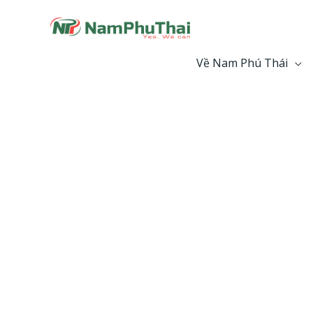
Nhảy
NAM PHÚ T
tới
nội
dung
Về Nam Phú Thái