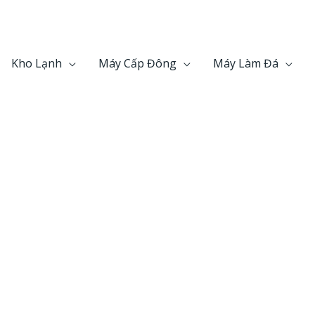
HÁI - CHUYÊN GIA HÀNG ĐẦU NGÀNH LẠNH C
Kho Lạnh
Máy Cấp Đông
Máy Làm Đá