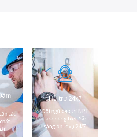
 Đảm
Hỗ trợ 24x7
Đội ngũ bảo trì NPT
cấp các
Care riêng biệt. Sẵn
chất
sàng phục vụ 24/7.
ất .