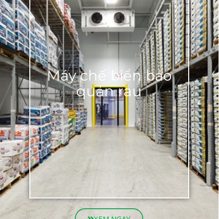
Máy chế biển bảo
quản rau
XEM NGAY