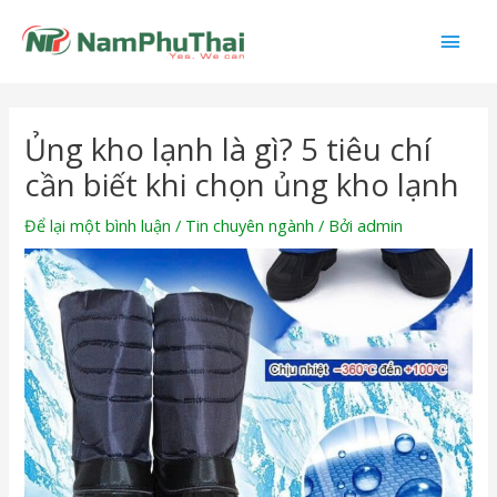
Nhảy
Men
tới
nội
chín
dung
Điều
Ủng kho lạnh là gì? 5 tiêu chí
hướng
bài
cần biết khi chọn ủng kho lạnh
viết
Để lại một bình luận
/
Tin chuyên ngành
/ Bởi
admin