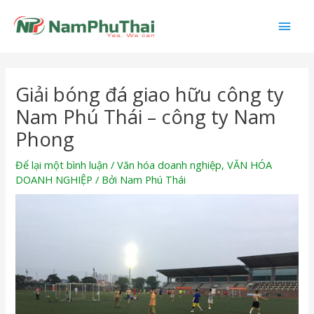
Nhảy
Men
tới
nội
chín
dung
Điều
Giải bóng đá giao hữu công ty
hướng
bài
Nam Phú Thái – công ty Nam
viết
Phong
Để lại một bình luận
/
Văn hóa doanh nghiệp
,
VĂN HÓA
DOANH NGHIỆP
/ Bởi
Nam Phú Thái